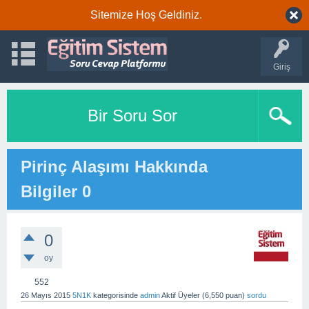
Sitemize Hoş Geldiniz.
Giriş
Bir Soru Sor
Pirinç Alaşımı Hakkında
Bilgiler 0
0
oy
552
26 Mayıs 2015
5N1K
kategorisinde
admin
Aktif Üyeler
(
6,550
puan)
sordu