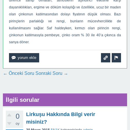
dirence sahip olmaları, atmosferin aşındırıcı etkisine karşı
dayanıklılıkları, ergime ve döküm kolaylığı ve özellikle, ucuz bir maden
olan çinkonun katılmasından dolayı fiyatının düşük olması. Bazı
pirinçlerin parlaklığı ve rengi, bunlann mücevhercilikte de
kullanılmasını sağlar. Saf haldeyken, kırmızı olan pirincin rengi,
çinkonun katılmasıyla pembeye, çinko oram % 30 ile 40’a çıkınca da
sanya döner.
← Önceki Soru
Sonraki Soru →
İlgili sorular
Lirkuşu Hakkında Bilgi verir
0
misiniz?
oy