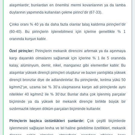
alaşımlardır; bunlardan en önemlisi mermi kovanlarının ya da lamba
duylarının yapımında kullanılan çekme pirinci’dir (67-33).
Çinko oranı % 40 ya da daha fazla olanlar talaş kaldırma pirinçleri’dir
(60-40). Bu pirinçlerin işlenebilmesi için içlerine genellikle % 1
oranında kurşun katılır.
Özel pirinçler:
Pirinçlerin mekanik direncini artırmak ya da aşınmaya
karşı dayanıklı olmalarını sağlamak için içlerine % 1 ile 5 oranında
kalay, alüminyum, demir, nikel, manganez gibi elementler katılır. Bu
alaşımlar yüksek dirençli pirinçleri oluşturur ve bazen yanlışlıkla yüksek
dirençli bronzlar diye de adlandırılırlar. Bu pirinçlerde, kırılma yükü 50
kg/mm2’ye, uzama ise % 30’a ulaşmasına karşın adi pirinçlerde aynı
nitelikler 40 kg/mm2 ile % 30’dur. Bunlar daha çok işlenmiş parçalar
biçiminde ya da yüksek bir mekanik dirençle birlikte büyük bir
sızdırmazlık isteyen döküm parçaları biçiminde kullanılır.
Pirinçlerin başlıca üstünlükleri şunlardır:
Çok çeşitli biçimlerde
işlenmesini sağlayan levha ve tel haline gelebilme özellikleri, mekanik