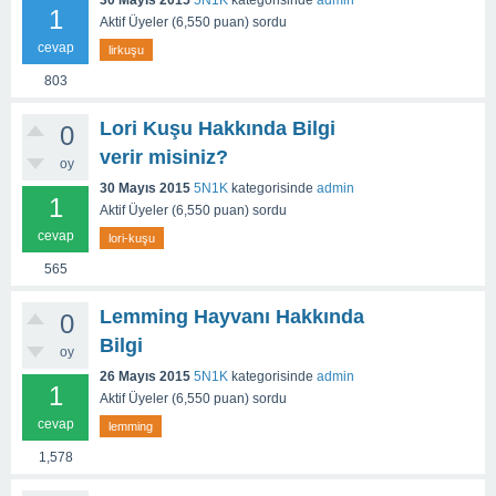
30 Mayıs 2015
5N1K
kategorisinde
admin
1
Aktif Üyeler
(
6,550
puan)
sordu
cevap
lirkuşu
803
Lori Kuşu Hakkında Bilgi
0
verir misiniz?
oy
30 Mayıs 2015
5N1K
kategorisinde
admin
1
Aktif Üyeler
(
6,550
puan)
sordu
cevap
lori-kuşu
565
Lemming Hayvanı Hakkında
0
Bilgi
oy
26 Mayıs 2015
5N1K
kategorisinde
admin
1
Aktif Üyeler
(
6,550
puan)
sordu
cevap
lemming
1,578