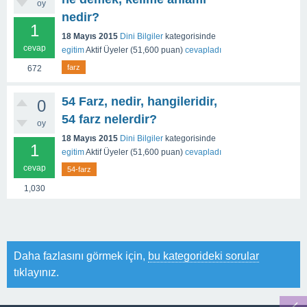
oy
nedir?
1
18 Mayıs 2015
Dini Bilgiler
kategorisinde
cevap
egitim
Aktif Üyeler
(
51,600
puan)
cevapladı
farz
672
54 Farz, nedir, hangileridir,
0
54 farz nelerdir?
oy
18 Mayıs 2015
Dini Bilgiler
kategorisinde
1
egitim
Aktif Üyeler
(
51,600
puan)
cevapladı
cevap
54-farz
1,030
Daha fazlasını görmek için,
bu kategorideki sorular
tıklayınız.