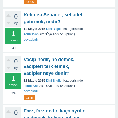
namaz
Kelime-i Şehadet, şehadet
0
getirmek, nedir?
oy
18 Mayıs 2015
Dini Bilgiler
kategorisinde
1
sorucevap
Aktif Üyeler
(
9,540
puan)
cevapladı
cevap
841
Vacip nedir, ne demek,
0
vacipleri terk etmek,
oy
vacipler neye denir?
1
18 Mayıs 2015
Dini Bilgiler
kategorisinde
cevap
sorucevap
Aktif Üyeler
(
9,540
puan)
cevapladı
860
vacip
Farz, farz nedir, kaça ayrılır,
0
ne demek, kelime anlamı