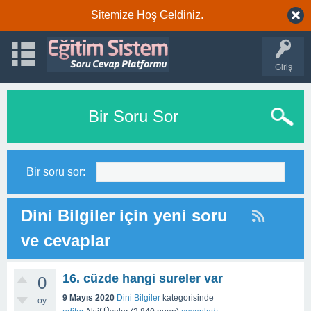
Sitemize Hoş Geldiniz.
Giriş
Bir Soru Sor
Bir soru sor:
Dini Bilgiler için yeni soru
ve cevaplar
16. cüzde hangi sureler var
0
9 Mayıs 2020
Dini Bilgiler
kategorisinde
oy