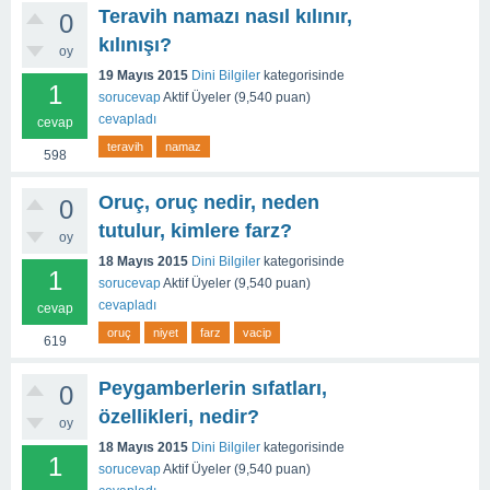
Teravih namazı nasıl kılınır,
0
kılınışı?
oy
19 Mayıs 2015
Dini Bilgiler
kategorisinde
1
sorucevap
Aktif Üyeler
(
9,540
puan)
cevapladı
cevap
teravih
namaz
598
Oruç, oruç nedir, neden
0
tutulur, kimlere farz?
oy
18 Mayıs 2015
Dini Bilgiler
kategorisinde
1
sorucevap
Aktif Üyeler
(
9,540
puan)
cevapladı
cevap
oruç
niyet
farz
vacip
619
Peygamberlerin sıfatları,
0
özellikleri, nedir?
oy
18 Mayıs 2015
Dini Bilgiler
kategorisinde
1
sorucevap
Aktif Üyeler
(
9,540
puan)