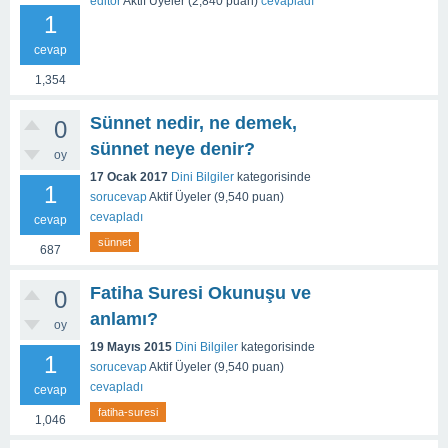
editor
Aktif Üyeler
(
2,840
puan)
cevapladı
1
cevap
1,354
Sünnet nedir, ne demek,
0
sünnet neye denir?
oy
17 Ocak 2017
Dini Bilgiler
kategorisinde
1
sorucevap
Aktif Üyeler
(
9,540
puan)
cevapladı
cevap
sünnet
687
Fatiha Suresi Okunuşu ve
0
anlamı?
oy
19 Mayıs 2015
Dini Bilgiler
kategorisinde
1
sorucevap
Aktif Üyeler
(
9,540
puan)
cevapladı
cevap
fatiha-suresi
1,046