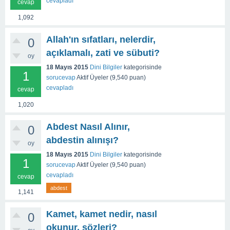
cevapladı
cevap
1,092
Allah'ın sıfatları, nelerdir,
0
açıklamalı, zati ve sübuti?
oy
18 Mayıs 2015
Dini Bilgiler
kategorisinde
1
sorucevap
Aktif Üyeler
(
9,540
puan)
cevapladı
cevap
1,020
Abdest Nasıl Alınır,
0
abdestin alınışı?
oy
18 Mayıs 2015
Dini Bilgiler
kategorisinde
1
sorucevap
Aktif Üyeler
(
9,540
puan)
cevapladı
cevap
abdest
1,141
Kamet, kamet nedir, nasıl
0
okunur, sözleri?