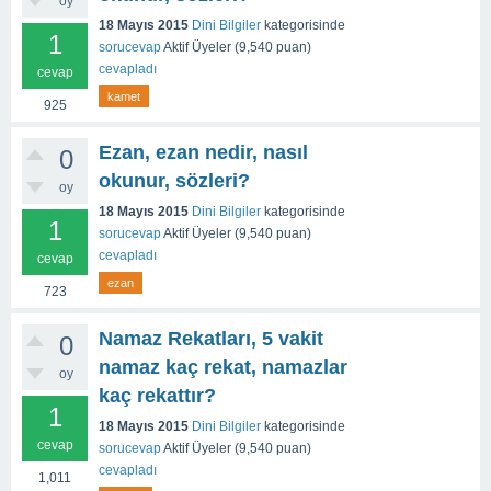
oy
18 Mayıs 2015
Dini Bilgiler
kategorisinde
1
sorucevap
Aktif Üyeler
(
9,540
puan)
cevapladı
cevap
kamet
925
Ezan, ezan nedir, nasıl
0
okunur, sözleri?
oy
18 Mayıs 2015
Dini Bilgiler
kategorisinde
1
sorucevap
Aktif Üyeler
(
9,540
puan)
cevapladı
cevap
ezan
723
Namaz Rekatları, 5 vakit
0
namaz kaç rekat, namazlar
oy
kaç rekattır?
1
18 Mayıs 2015
Dini Bilgiler
kategorisinde
cevap
sorucevap
Aktif Üyeler
(
9,540
puan)
cevapladı
1,011