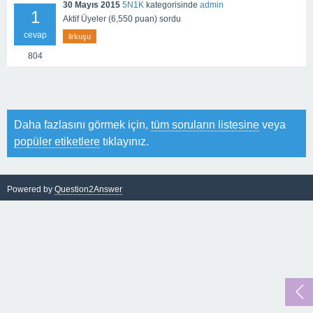
30 Mayıs 2015
5N1K
kategorisinde
admin
1
Aktif Üyeler
(
6,550
puan)
sordu
cevap
lirkuşu
804
Daha fazlasını görmek için,
tüm soruların listesine
veya
popüler etiketlere
tıklayınız.
Powered by
Question2Answer