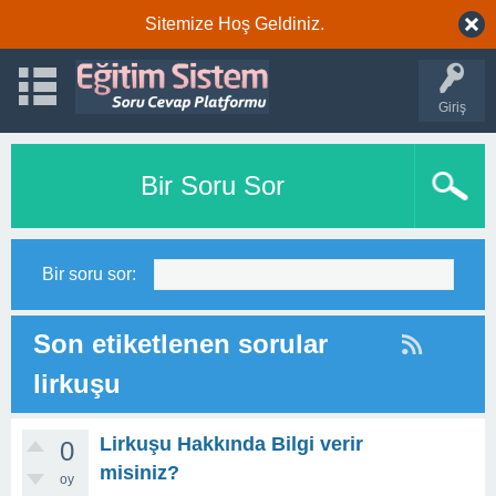
Sitemize Hoş Geldiniz.
Giriş
Bir Soru Sor
Bir soru sor:
Son etiketlenen sorular
lirkuşu
Lirkuşu Hakkında Bilgi verir
0
misiniz?
oy