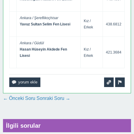
Ankara / Şereflikoçhisar
Kız /
Yavuz Sultan Selim Fen Lisesi
438.6812
Erkek
Ankara / Güdül
Hasan Hüseyin Akdede Fen
Kız /
421.3684
Lisesi
Erkek
← Önceki Soru
Sonraki Soru →
İlgili sorular