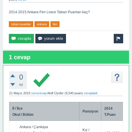
2014-2015 Ankara Fen Lisesi Taban Puanları kaç?
taban-puanlar
ankara
fen
1 cevap
0
oy
21 Mayıs 2015
sorucevap
Aktif Üyeler
(
9,540
puan)
cevapladı
İl / İlçe
2014
Pansiyon
Okul / Bölüm
T.Puan
Ankara / Çankaya
Kız /