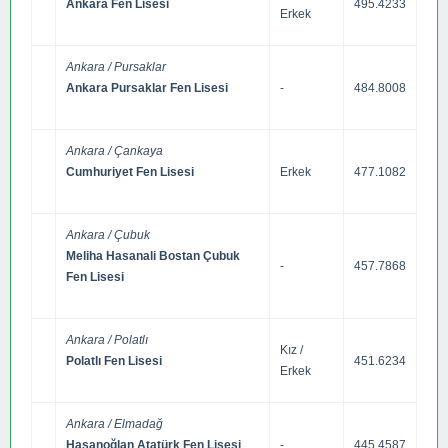
Ankara Fen Lisesi
495.4233
Erkek
Ankara / Pursaklar
Ankara Pursaklar Fen Lisesi
-
484.8008
Ankara / Çankaya
Cumhuriyet Fen Lisesi
Erkek
477.1082
Ankara / Çubuk
Meliha Hasanali Bostan Çubuk
-
457.7868
Fen Lisesi
Ankara / Polatlı
Kız /
Polatlı Fen Lisesi
451.6234
Erkek
Ankara / Elmadağ
Hasanoğlan Atatürk Fen Lisesi
-
445.4587