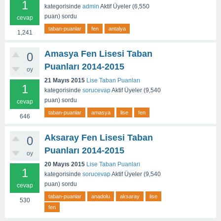
1
kategorisinde
admin
Aktif Üyeler
(
6,550
puan)
sordu
cevap
taban-puanlar
fen
antalya
1,241
Amasya Fen Lisesi Taban
0
Puanları 2014-2015
oy
21 Mayıs 2015
Lise Taban Puanları
1
kategorisinde
sorucevap
Aktif Üyeler
(
9,540
puan)
sordu
cevap
taban-puanlar
amasya
lise
fen
646
Aksaray Fen Lisesi Taban
0
Puanları 2014-2015
oy
20 Mayıs 2015
Lise Taban Puanları
1
kategorisinde
sorucevap
Aktif Üyeler
(
9,540
puan)
sordu
cevap
taban-puanlar
anadolu
aksaray
lise
530
fen