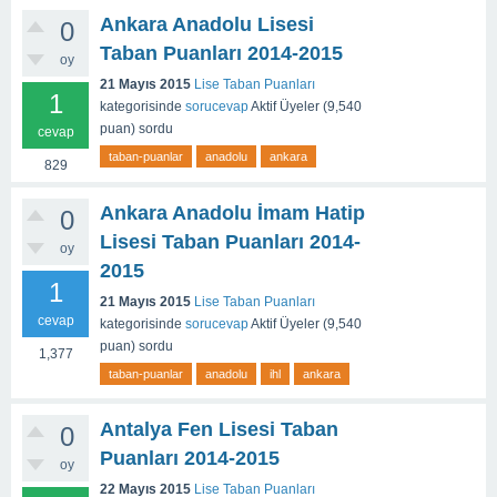
Ankara Anadolu Lisesi
0
Taban Puanları 2014-2015
oy
21 Mayıs 2015
Lise Taban Puanları
1
kategorisinde
sorucevap
Aktif Üyeler
(
9,540
puan)
sordu
cevap
taban-puanlar
anadolu
ankara
829
Ankara Anadolu İmam Hatip
0
Lisesi Taban Puanları 2014-
oy
2015
1
21 Mayıs 2015
Lise Taban Puanları
cevap
kategorisinde
sorucevap
Aktif Üyeler
(
9,540
puan)
sordu
1,377
taban-puanlar
anadolu
ihl
ankara
Antalya Fen Lisesi Taban
0
Puanları 2014-2015
oy
22 Mayıs 2015
Lise Taban Puanları