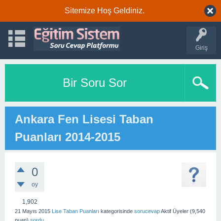
Sitemize Hoş Geldiniz.
Giriş
Bir Soru Sor
Ankara Fen Lisesi Taban
Puanları 2014-2015
0
oy
1,902
21 Mayıs 2015
Lise Taban Puanları
kategorisinde
sorucevap
Aktif Üyeler
(
9,540
puan)
sordu