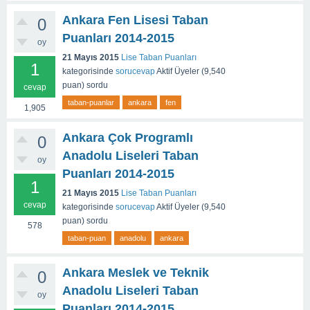
Ankara Fen Lisesi Taban
0
Puanları 2014-2015
oy
21 Mayıs 2015
Lise Taban Puanları
1
kategorisinde
sorucevap
Aktif Üyeler
(
9,540
puan)
sordu
cevap
taban-puanlar
ankara
fen
1,905
Ankara Çok Programlı
0
Anadolu Liseleri Taban
oy
Puanları 2014-2015
1
21 Mayıs 2015
Lise Taban Puanları
cevap
kategorisinde
sorucevap
Aktif Üyeler
(
9,540
puan)
sordu
578
taban-puan
anadolu
ankara
Ankara Meslek ve Teknik
0
Anadolu Liseleri Taban
oy
Puanları 2014-2015