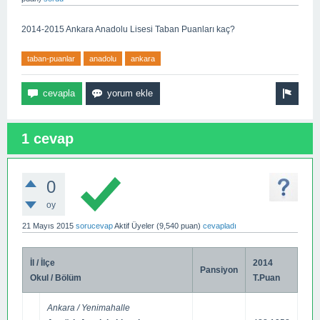
2014-2015 Ankara Anadolu Lisesi Taban Puanları kaç?
taban-puanlar
anadolu
ankara
1 cevap
0
oy
21 Mayıs 2015
sorucevap
Aktif Üyeler
(
9,540
puan)
cevapladı
İl / İlçe
2014
Pansiyon
Okul / Bölüm
T.Puan
Ankara / Yenimahalle