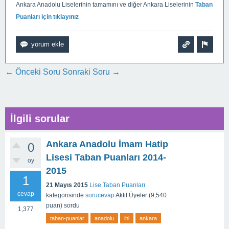
Ankara Anadolu Liselerinin tamamını ve diğer Ankara Liselerinin
Taban
Puanları için tıklayınız
← Önceki Soru
Sonraki Soru →
İlgili sorular
Ankara Anadolu İmam Hatip
0
Lisesi Taban Puanları 2014-
oy
2015
1
21 Mayıs 2015
Lise Taban Puanları
cevap
kategorisinde
sorucevap
Aktif Üyeler
(
9,540
puan)
sordu
1,377
taban-puanlar
anadolu
ihl
ankara