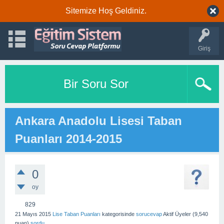
Sitemize Hoş Geldiniz.
Giriş
Bir Soru Sor
Ankara Anadolu Lisesi Taban
Puanları 2014-2015
0
oy
829
21 Mayıs 2015
Lise Taban Puanları
kategorisinde
sorucevap
Aktif Üyeler
(
9,540
puan)
sordu