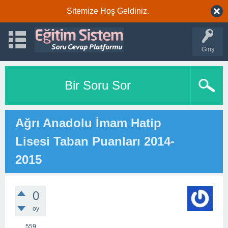
Sitemize Hoş Geldiniz.
Giriş
Bir Soru Sor
Ağrı Anadolu İmam Hatip
Lisesi Taban Puanları 2014-
2015
0
oy
559