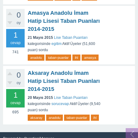
Amasya Anadolu İmam
0
Hatip Lisesi Taban Puanları
oy
2014-2015
1
21 Mayıs 2015
Lise Taban Puanları
cevap
kategorisinde
egitim
Aktif Üyeler
(
51,600
puan)
sordu
741
anadolu
taban-puanlar
ihl
amasya
Aksaray Anadolu İmam
0
Hatip Lisesi Taban Puanları
oy
2014-2015
1
20 Mayıs 2015
Lise Taban Puanları
cevap
kategorisinde
sorucevap
Aktif Üyeler
(
9,540
puan)
sordu
695
aksaray
anadolu
taban-puanlar
ihl