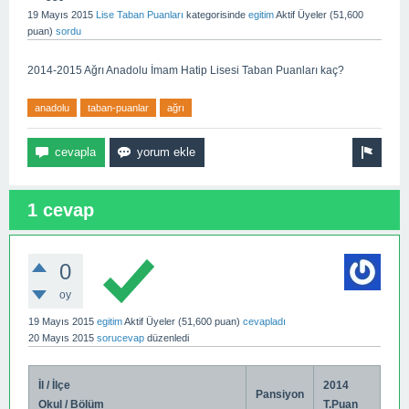
19 Mayıs 2015
Lise Taban Puanları
kategorisinde
egitim
Aktif Üyeler
(
51,600
puan)
sordu
2014-2015 Ağrı Anadolu İmam Hatip Lisesi Taban Puanları kaç?
anadolu
taban-puanlar
ağrı
1 cevap
0
oy
19 Mayıs 2015
egitim
Aktif Üyeler
(
51,600
puan)
cevapladı
20 Mayıs 2015
sorucevap
düzenledi
İl / İlçe
2014
Pansiyon
Okul / Bölüm
T.Puan