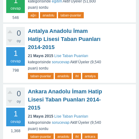
1
kategorisinde
egitim
Aktif Üyeler
(
51,600
puan)
sordu
cevap
ağrı
anadolu
taban-puanlar
546
Antalya Anadolu İmam
0
Hatip Lisesi Taban Puanları
oy
2014-2015
1
21 Mayıs 2015
Lise Taban Puanları
cevap
kategorisinde
sorucevap
Aktif Üyeler
(
9,540
puan)
sordu
798
taban-puanlar
anadolu
ihl
antalya
Ankara Anadolu İmam Hatip
0
Lisesi Taban Puanları 2014-
oy
2015
1
21 Mayıs 2015
Lise Taban Puanları
cevap
kategorisinde
sorucevap
Aktif Üyeler
(
9,540
puan)
sordu
1,368
taban-puanlar
anadolu
ihl
ankara