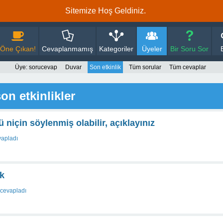
Sitemize Hoş Geldiniz.
Öne Çıkan!
Cevaplanmamış
Kategoriler
Üyeler
Bir Soru Sor
Üye: sorucevap
Duvar
Son etkinlik
Tüm sorular
Tüm cevaplar
on etkinlikler
ü niçin söylenmiş olabilir, açıklayınız
vapladı
ek
cevapladı