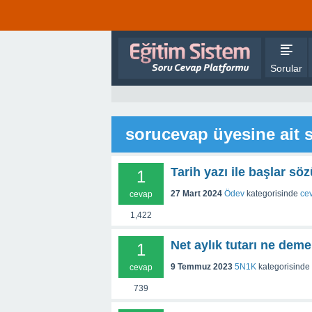
Sorular
sorucevap üyesine ait s
Tarih yazı ile başlar söz
1
27 Mart 2024
Ödev
kategorisinde
ce
cevap
1,422
Net aylık tutarı ne dem
1
9 Temmuz 2023
5N1K
kategorisinde
cevap
739