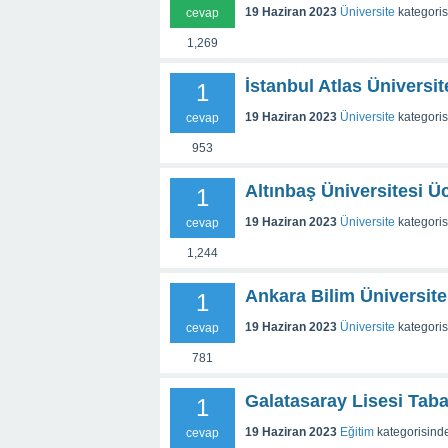
19 Haziran 2023
Üniversite
kategori
cevap
1,269
İstanbul Atlas Üniversit
1
19 Haziran 2023
Üniversite
kategori
cevap
953
Altınbaş Üniversitesi Üc
1
19 Haziran 2023
Üniversite
kategori
cevap
1,244
Ankara Bilim Üniversite
1
19 Haziran 2023
Üniversite
kategori
cevap
781
Galatasaray Lisesi Tab
1
19 Haziran 2023
Eğitim
kategorisind
cevap