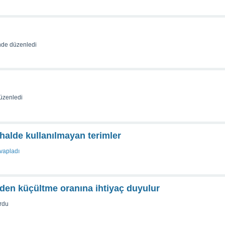
nde
düzenledi
üzenledi
 halde kullanılmayan terimler
vapladı
eden küçültme oranına ihtiyaç duyulur
rdu