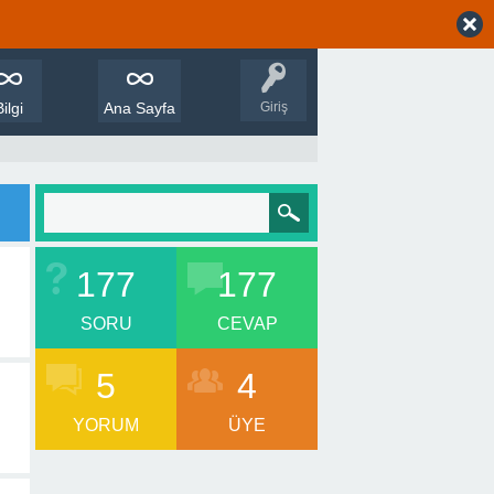
Bilgi
Ana Sayfa
Giriş
177
177
SORU
CEVAP
5
4
YORUM
ÜYE