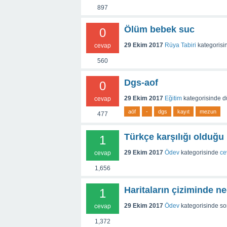
897
Ölüm bebek suc
0
29 Ekim 2017
Rüya Tabiri
kategorisi
cevap
560
Dgs-aof
0
29 Ekim 2017
Eğitim
kategorisinde
d
cevap
aöf
-
dgs
kayıt
mezun
477
Türkçe karşılığı olduğu
1
29 Ekim 2017
Ödev
kategorisinde
ce
cevap
1,656
Haritaların çiziminde n
1
29 Ekim 2017
Ödev
kategorisinde
so
cevap
1,372