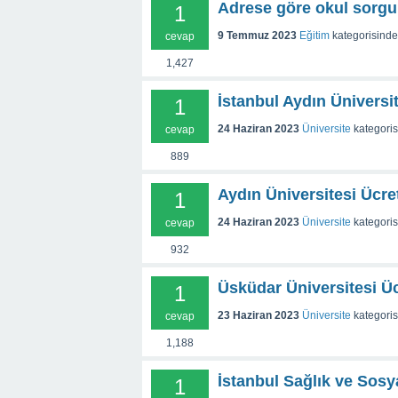
Adrese göre okul sorg
1
9 Temmuz 2023
Eğitim
kategorisinde
cevap
1,427
İstanbul Aydın Üniversi
1
24 Haziran 2023
Üniversite
kategori
cevap
889
Aydın Üniversitesi Ücret
1
24 Haziran 2023
Üniversite
kategori
cevap
932
Üsküdar Üniversitesi Üc
1
23 Haziran 2023
Üniversite
kategori
cevap
1,188
İstanbul Sağlık ve Sosy
1