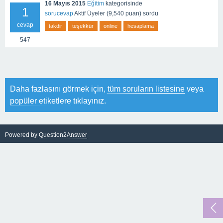
16 Mayıs 2015
Eğitim
kategorisinde
1
sorucevap
Aktif Üyeler
(
9,540
puan)
sordu
cevap
takdir
teşekkür
online
hesaplama
547
Daha fazlasını görmek için,
tüm soruların listesine
veya
popüler etiketlere
tıklayınız.
Powered by
Question2Answer