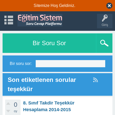
Sitemize Hoş Geldiniz.
Giriş
Bir Soru Sor
Bir soru sor:
Son etiketlenen sorular
teşekkür
8. Sınıf Takdir Teşekkür
0
Hesaplama 2014-2015
oy