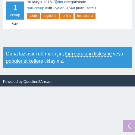
16 Mayıs 2015
Eğitim
kategorisinde
1
sorucevap
Aktif Üyeler
(
9,540
puan)
sordu
cevap
takdir
teşekkür
online
hesaplama
546
Daha fazlasını görmek için,
tüm soruların listesine
veya
popüler etiketlere
tıklayınız.
Powered by
Question2Answer