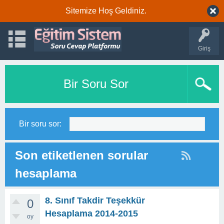
Sitemize Hoş Geldiniz.
Giriş
Bir Soru Sor
Bir soru sor:
Son etiketlenen sorular
hesaplama
8. Sınıf Takdir Teşekkür
0
Hesaplama 2014-2015
oy