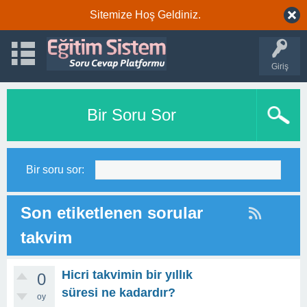
Sitemize Hoş Geldiniz.
Giriş
Bir Soru Sor
Bir soru sor:
Son etiketlenen sorular
takvim
Hicri takvimin bir yıllık
0
süresi ne kadardır?
oy