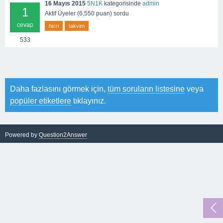
16 Mayıs 2015
5N1K
kategorisinde
admin
1
Aktif Üyeler
(
6,550
puan)
sordu
cevap
hicri
takvim
533
Daha fazlasını görmek için,
tüm soruların listesine
veya
popüler etiketlere
tıklayınız.
Powered by
Question2Answer