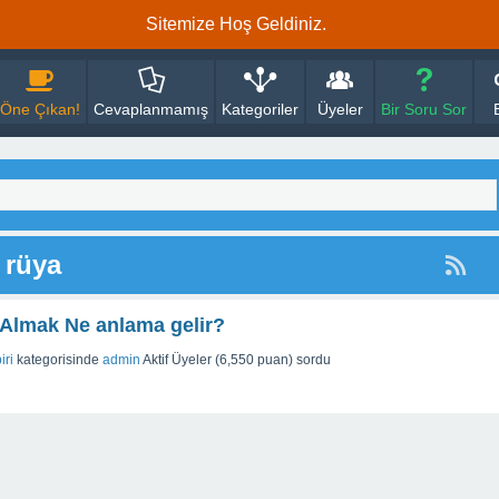
Sitemize Hoş Geldiniz.
Öne Çıkan!
Cevaplanmamış
Kategoriler
Üyeler
Bir Soru Sor
 rüya
Almak Ne anlama gelir?
iri
kategorisinde
admin
Aktif Üyeler
(
6,550
puan)
sordu