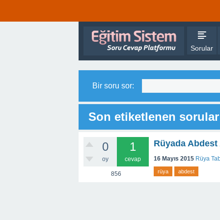
Sorular
Bir soru sor:
Son etiketlenen sorular
Rüyada Abdest 
0
1
16 Mayıs 2015
Rüya Tab
oy
cevap
rüya
abdest
856