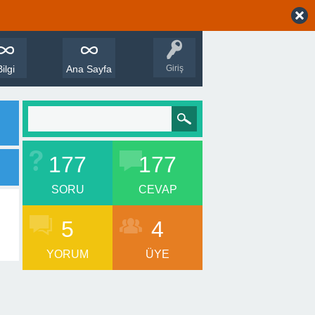
Bilgi
Ana Sayfa
Giriş
177
177
SORU
CEVAP
5
4
YORUM
ÜYE