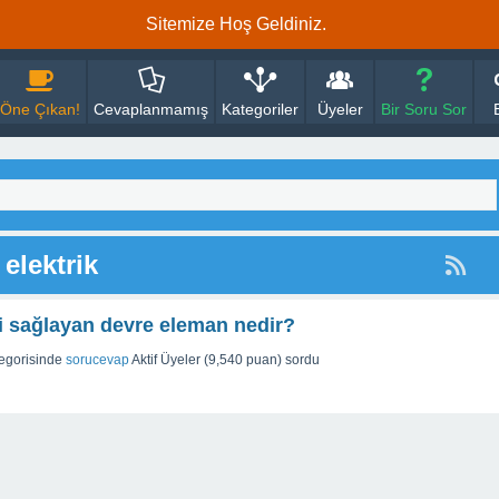
Sitemize Hoş Geldiniz.
Öne Çıkan!
Cevaplanmamış
Kategoriler
Üyeler
Bir Soru Sor
elektrik
ini sağlayan devre eleman nedir?
egorisinde
sorucevap
Aktif Üyeler
(
9,540
puan)
sordu