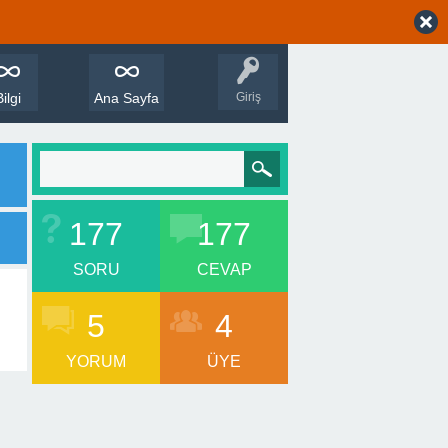
Bilgi
Ana Sayfa
Giriş
177
177
SORU
CEVAP
5
4
YORUM
ÜYE