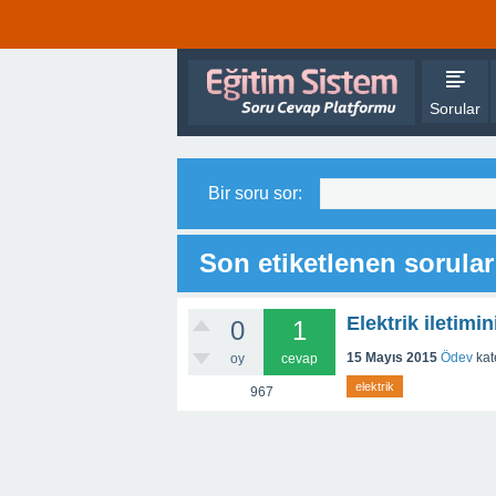
Sorular
Bir soru sor:
Son etiketlenen sorular 
Elektrik iletim
0
1
15 Mayıs 2015
Ödev
kat
oy
cevap
elektrik
967