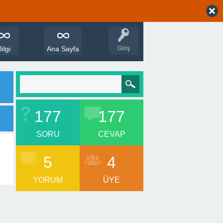
Bilgi
Ana Sayfa
Giriş
177
177
SORU
CEVAP
5
4
YORUM
ÜYE