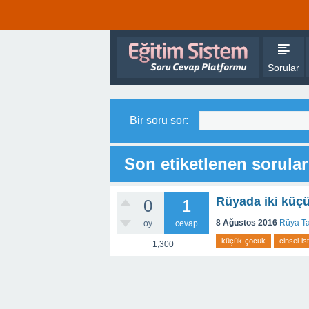
Sorular
Bir soru sor:
Son etiketlenen sorular
Rüyada iki küç
0
1
8 Ağustos 2016
Rüya Ta
oy
cevap
küçük-çocuk
cinsel-is
1,300