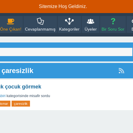
Sitemize Hoş Geldiniz.
Öne Çıkan!
Cevaplanmamış
Kategoriler
Üyeler
Bir Soru Sor
 çaresizlik
ük çocuk görmek
biri
kategorisinde
misafir
sordu
tismar
çaresizlik