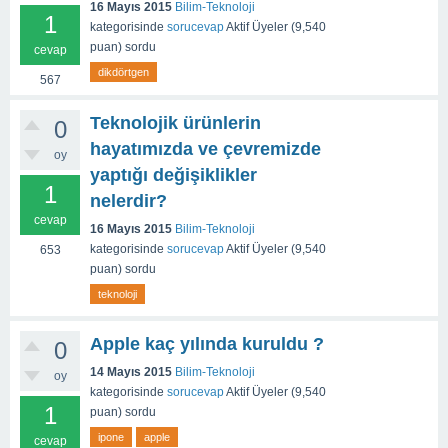
16 Mayıs 2015
Bilim-Teknoloji
1
kategorisinde
sorucevap
Aktif Üyeler
(
9,540
puan)
sordu
cevap
dikdörtgen
567
Teknolojik ürünlerin
0
hayatımızda ve çevremizde
oy
yaptığı değişiklikler
1
nelerdir?
cevap
16 Mayıs 2015
Bilim-Teknoloji
kategorisinde
sorucevap
Aktif Üyeler
(
9,540
653
puan)
sordu
teknoloji
Apple kaç yılında kuruldu ?
0
14 Mayıs 2015
Bilim-Teknoloji
oy
kategorisinde
sorucevap
Aktif Üyeler
(
9,540
1
puan)
sordu
ipone
apple
cevap