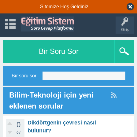
Sitemize Hoş Geldiniz.
Giriş
Bir Soru Sor
Bir soru sor:
Bilim-Teknoloji için yeni
eklenen sorular
Dikdörtgenin çevresi nasıl
0
bulunur?
oy